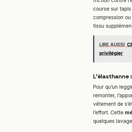
friction contre 
course sur tapi
compression ou d
tissu supplément
LIRE AUSSI
Ch
privilégier
L’élasthanne :
Pour qu’un legg
remonter, l’appor
vêtement de s’ét
l’effort. Cette
mé
quelques lavage