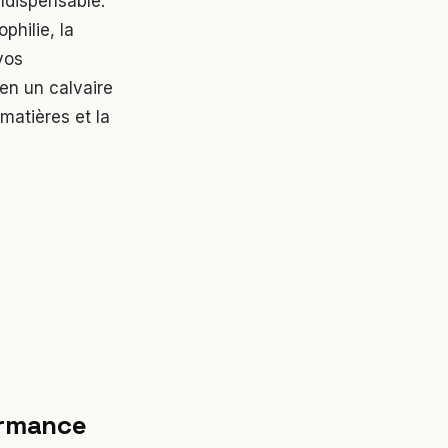
ndispensable.
philie, la
vos
en un calvaire
 matières et la
ormance