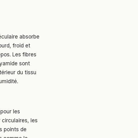
léculaire absorbe
urd, froid et
epos. Les fibres
lyamide sont
térieur du tissu
umidité.
pour les
circulaires, les
es points de