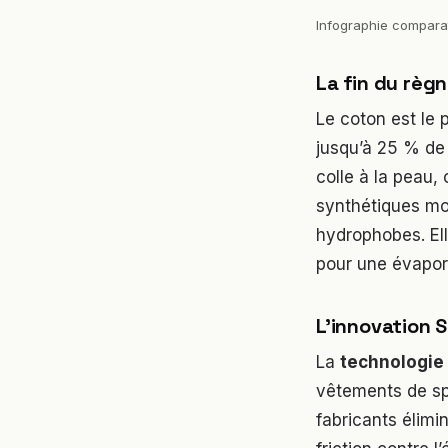
Infographie comparat
La fin du règn
Le coton est le 
jusqu’à 25 % de 
colle à la peau,
synthétiques m
hydrophobes. Ell
pour une évapora
L’innovation S
La
technologie
vêtements de spo
fabricants élimin