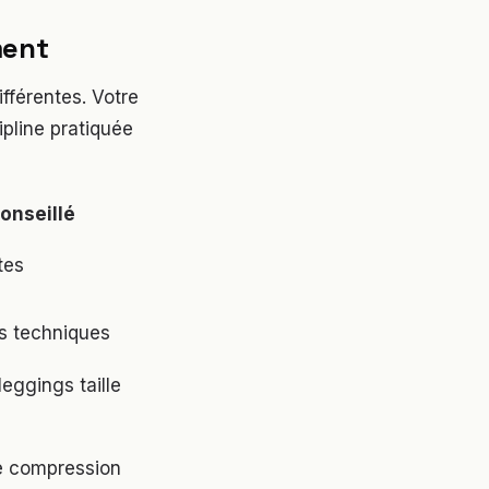
ment
fférentes. Votre
ipline pratiquée
onseillé
tes
s techniques
leggings taille
de compression