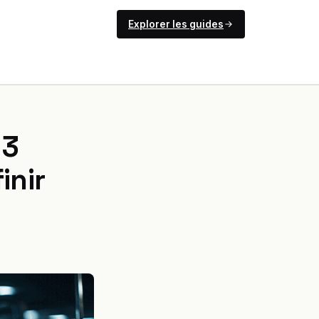
Explorer les guides
 3
inir