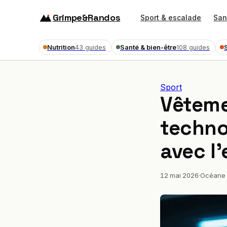
Grimpe&Randos
Sport & escalade
San
Nutrition
Santé & bien-être
43 guides
108 guides
Sport
Vêteme
technol
avec l
12 mai 2026
·
Océane 