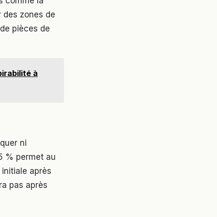
ifs comme la
r des zones de
 de pièces de
irabilité à
quer ni
15 % permet au
initiale après
ra pas après