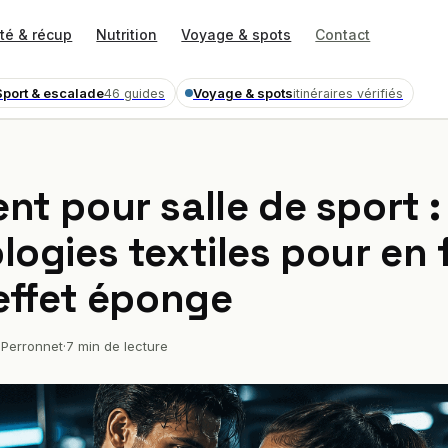
té & récup
Nutrition
Voyage & spots
Contact
Sport & escalade
Voyage & spots
46 guides
itinéraires vérifiés
nt pour salle de sport :
ogies textiles pour en f
’effet éponge
Perronnet
·
7 min de lecture