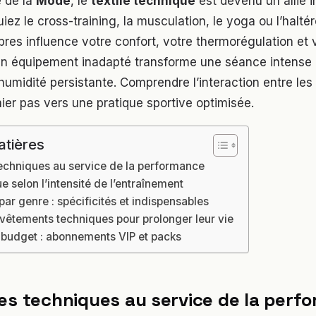
 de la
Mode
, le
textile technique
est devenu un allié i
ez le cross-training, la musculation, le yoga ou l’haltéro
ibres influence votre confort, votre thermorégulation et 
n équipement inadapté transforme une séance intense 
d’humidité persistante. Comprendre l’interaction entre les
ier pas vers une pratique sportive optimisée.
atières
echniques au service de la performance
ue selon l’intensité de l’entraînement
ar genre : spécificités et indispensables
 vêtements techniques pour prolonger leur vie
 budget : abonnements VIP et packs
es techniques au service de la perf