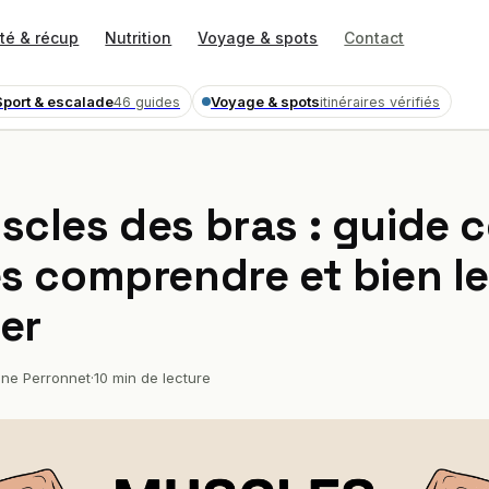
té & récup
Nutrition
Voyage & spots
Contact
Sport & escalade
Voyage & spots
46 guides
itinéraires vérifiés
scles des bras : guide 
es comprendre et bien l
ler
ne Perronnet
·
10 min de lecture