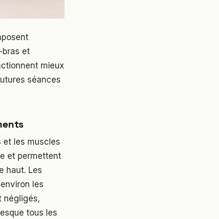
omposent
-bras et
ctionnent mieux
futures séances
ments
s
et les muscles
ude et permettent
e haut. Les
 environ les
t négligés,
presque tous les