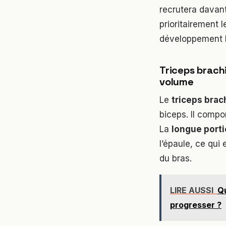
recrutera davant
prioritairement 
développement 
Triceps brachi
volume
Le
triceps brac
biceps. Il compor
La
longue port
l’épaule, ce qui
du bras.
LIRE AUSSI
Qu
progresser ?