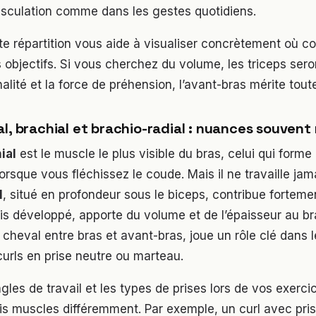
sculation comme dans les gestes quotidiens.
e répartition vous aide à visualiser concrètement où c
 objectifs. Si vous cherchez du volume, les triceps seront
alité et la force de préhension, l’avant-bras mérite tout
al, brachial et brachio-radial : nuances souvent
ial
est le muscle le plus visible du bras, celui qui forme
orsque vous fléchissez le coude. Mais il ne travaille jam
l
, situé en profondeur sous le biceps, contribue fortemen
is développé, apporte du volume et de l’épaisseur au br
 cheval entre bras et avant-bras, joue un rôle clé dan
 curls en prise neutre ou marteau.
ngles de travail et les types de prises lors de vos exerci
rois muscles différemment. Par exemple, un curl avec pri