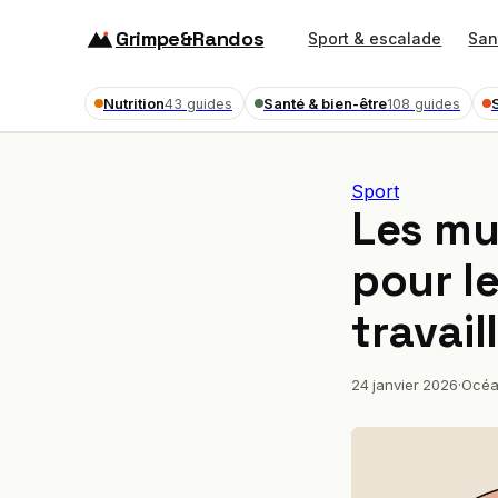
Grimpe&Randos
Sport & escalade
San
Nutrition
Santé & bien-être
43 guides
108 guides
Sport
Les mu
pour l
travail
24 janvier 2026
·
Océa