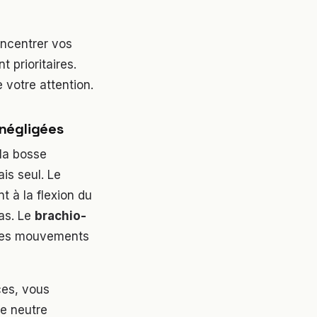
oncentrer vos
 prioritaires.
e votre attention.
 négligées
 la bosse
ais seul. Le
t à la flexion du
as. Le
brachio-
s les mouvements
ces, vous
se neutre