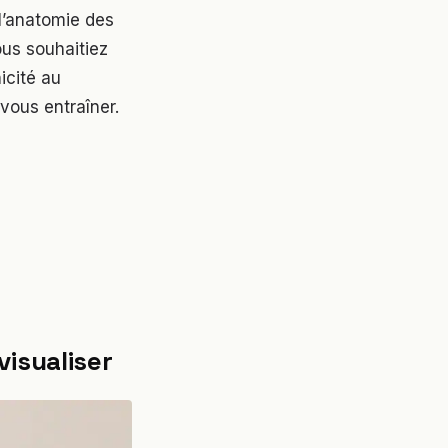
 l’anatomie des
ous souhaitiez
icité au
vous entraîner.
isualiser