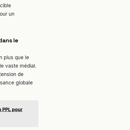
cible
pour un
dans le
n plus que le
 le vaste médial.
xtension de
issance globale
u PPL pour