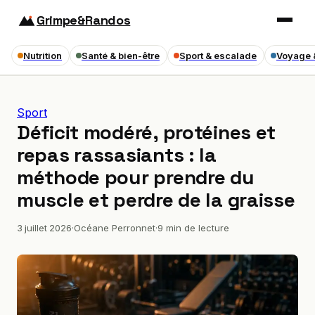
Grimpe&Randos
Nutrition
Santé & bien-être
Sport & escalade
Voyage 
Sport
Déficit modéré, protéines et
repas rassasiants : la
méthode pour prendre du
muscle et perdre de la graisse
3 juillet 2026
·
Océane Perronnet
·
9 min de lecture