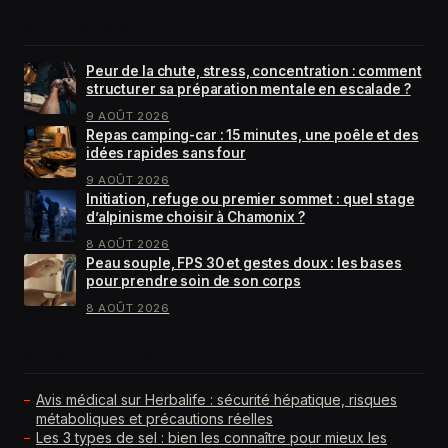
DERNIÈRES FICHES
Peur de la chute, stress, concentration : comment
structurer sa préparation mentale en escalade ?
9 AOÛT 2026
Repas camping-car : 15 minutes, une poêle et des
idées rapides sans four
9 AOÛT 2026
Initiation, refuge ou premier sommet : quel stage
d’alpinisme choisir à Chamonix ?
8 AOÛT 2026
Peau souple, FPS 30 et gestes doux : les bases
pour prendre soin de son corps
8 AOÛT 2026
GUIDES À LIRE EN PRIORITÉ
Avis médical sur Herbalife : sécurité hépatique, risques
métaboliques et précautions réelles
Les 3 types de sel : bien les connaître pour mieux les