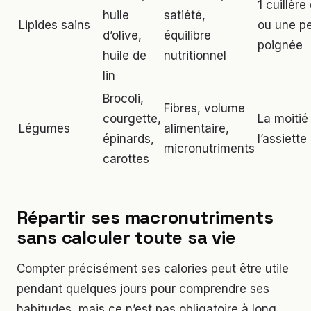
1 cuillère
huile
satiété,
Lipides sains
ou une pe
d’olive,
équilibre
poignée
huile de
nutritionnel
lin
Brocoli,
Fibres, volume
courgette,
La moitié
Légumes
alimentaire,
épinards,
l’assiette
micronutriments
carottes
Répartir ses macronutriments
sans calculer toute sa vie
Compter précisément ses calories peut être utile
pendant quelques jours pour comprendre ses
habitudes, mais ce n’est pas obligatoire à long