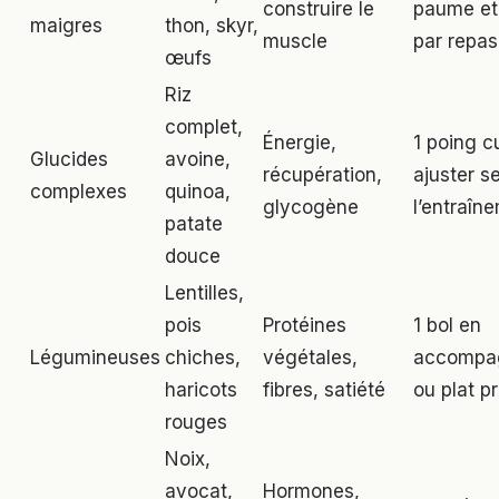
construire le
paume et
maigres
thon, skyr,
muscle
par repas
œufs
Riz
complet,
Énergie,
1 poing cu
Glucides
avoine,
récupération,
ajuster s
complexes
quinoa,
glycogène
l’entraîn
patate
douce
Lentilles,
pois
Protéines
1 bol en
Légumineuses
chiches,
végétales,
accompa
haricots
fibres, satiété
ou plat pr
rouges
Noix,
avocat,
Hormones,