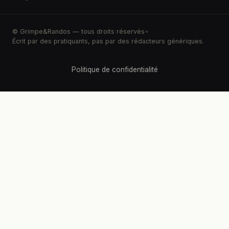
© Grimpe&Randos — tous droits réservés
•
Écrit par des pratiquants, pas par des rédacteurs génériques.
Politique de confidentialité