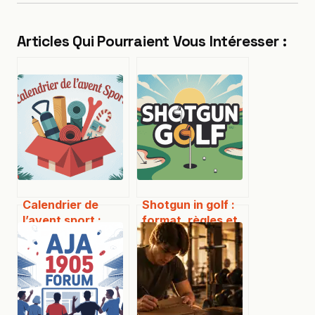
Articles Qui Pourraient Vous Intéresser :
Calendrier de
Shotgun in golf :
l’avent sport :
format, règles et
idées, modèles et
conseils pour bien
conseils pour bien
le vivre
choisir