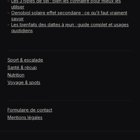
Les 3 types de sel : bien les connaître pour mieux les
utiliser
Oenobiol solaire effet secondaire : ce qu’il faut vraiment
savoir
Les bienfaits des dattes à jeun : guide complet et usages
quotidiens
RUBRIQUES
Sport & escalade
Santé & récup
Nutrition
Voyage & spots
ÉCRIRE À LA RÉDACTION
Formulaire de contact
Mentions légales