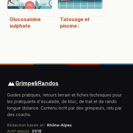
Glucosamine
Tatouage et
sulphate
piscine :
chondroitin msm :
précautions,
bienfaits, avis et
délais et conseils
mode d’emploi
pour éviter les
risques
Grimpe&Randos
Guides pratiques, retours terrain et fiches techniques pour
les pratiquants d'escalade, de bloc, de trail et de rando
longue distance. Contenu écrit par des grimpeurs, relu par
des coachs.
Rédaction basée en
Rhône-Alpes
Actif depuis
2018