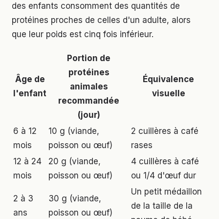
des enfants consomment des quantités de
protéines proches de celles d'un adulte, alors
que leur poids est cinq fois inférieur.
Portion de
protéines
Âge de
Équivalence
animales
l'enfant
visuelle
recommandée
(jour)
6 à 12
10 g (viande,
2 cuillères à café
mois
poisson ou œuf)
rases
12 à 24
20 g (viande,
4 cuillères à café
mois
poisson ou œuf)
ou 1/4 d'œuf dur
Un petit médaillon
2 à 3
30 g (viande,
de la taille de la
ans
poisson ou œuf)