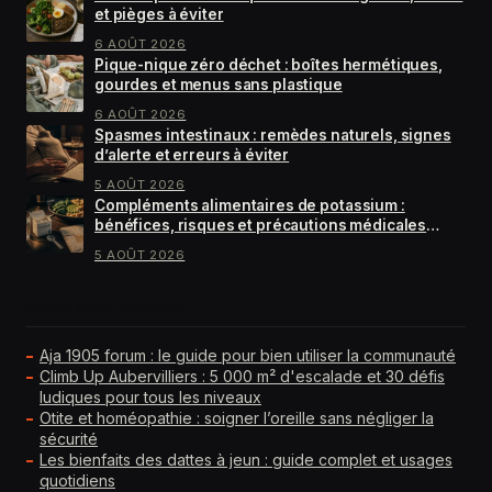
et pièges à éviter
6 AOÛT 2026
Pique-nique zéro déchet : boîtes hermétiques,
gourdes et menus sans plastique
6 AOÛT 2026
Spasmes intestinaux : remèdes naturels, signes
d’alerte et erreurs à éviter
5 AOÛT 2026
Compléments alimentaires de potassium :
bénéfices, risques et précautions médicales
essentielles
5 AOÛT 2026
GUIDES À LIRE EN PRIORITÉ
Aja 1905 forum : le guide pour bien utiliser la communauté
Climb Up Aubervilliers : 5 000 m² d'escalade et 30 défis
ludiques pour tous les niveaux
Otite et homéopathie : soigner l’oreille sans négliger la
sécurité
Les bienfaits des dattes à jeun : guide complet et usages
quotidiens