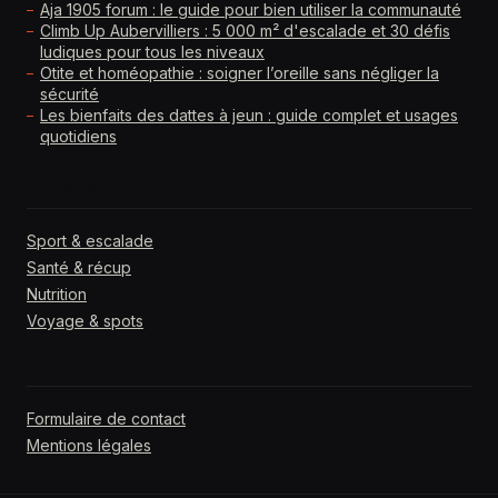
Aja 1905 forum : le guide pour bien utiliser la communauté
Climb Up Aubervilliers : 5 000 m² d'escalade et 30 défis
ludiques pour tous les niveaux
Otite et homéopathie : soigner l’oreille sans négliger la
sécurité
Les bienfaits des dattes à jeun : guide complet et usages
quotidiens
RUBRIQUES
Sport & escalade
Santé & récup
Nutrition
Voyage & spots
ÉCRIRE À LA RÉDACTION
Formulaire de contact
Mentions légales