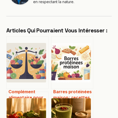
en respectant la nature.
Articles Qui Pourraient Vous Intéresser :
Complément
Barres protéinées
alimentaire pour
maison : recettes
prendre du poids :
faciles, saines et
lequel choisir et
vraiment
comment bien
rassasiantes