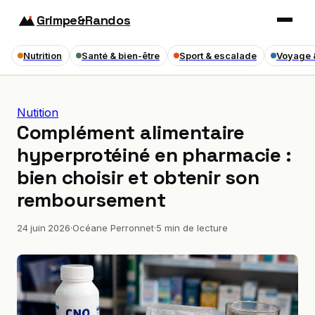
Grimpe&Randos
Nutrition
Santé & bien-être
Sport & escalade
Voyage 
Nutition
Complément alimentaire
hyperprotéiné en pharmacie :
bien choisir et obtenir son
remboursement
24 juin 2026
·
Océane Perronnet
·
5 min de lecture