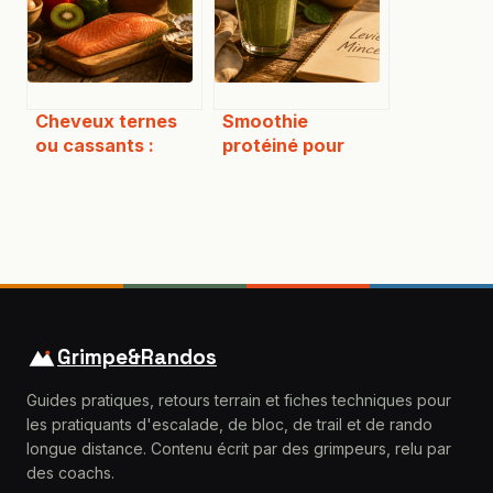
l’utiliser
Cheveux ternes
Smoothie
ou cassants :
protéiné pour
quels nutriments
maigrir : 3 erreurs
privilégier pour
de composition
reconstruire
qui ruinent vos
votre fibre
résultats
capillaire ?
Grimpe&Randos
Guides pratiques, retours terrain et fiches techniques pour
les pratiquants d'escalade, de bloc, de trail et de rando
longue distance. Contenu écrit par des grimpeurs, relu par
des coachs.