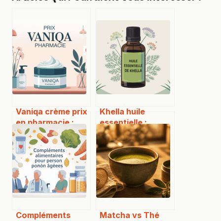
Vaniqa crème prix
Khella huile
en pharmacie :
essentielle :
tarifs,
bienfaits, usages
alternatives et
sécurisés et
conseils d’achat
précautions
essentielles
Compléments
Matcha vs Thé