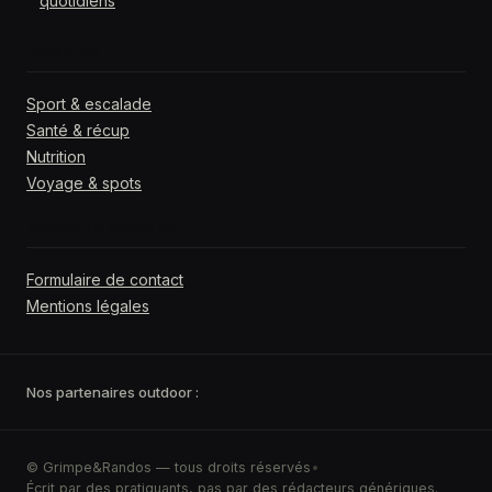
quotidiens
RUBRIQUES
Sport & escalade
Santé & récup
Nutrition
Voyage & spots
ÉCRIRE À LA RÉDACTION
Formulaire de contact
Mentions légales
Nos partenaires outdoor :
© Grimpe&Randos — tous droits réservés
•
Écrit par des pratiquants, pas par des rédacteurs génériques.