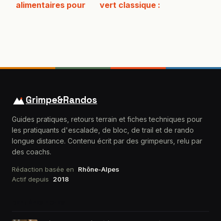
alimentaires pour
vert classique :
personnes âgées :
137 fois plus
guide pratique et
d’antioxydants
conseils santé
pour votre santé
Grimpe&Randos
Guides pratiques, retours terrain et fiches techniques pour
les pratiquants d'escalade, de bloc, de trail et de rando
longue distance. Contenu écrit par des grimpeurs, relu par
des coachs.
Rédaction basée en
Rhône-Alpes
Actif depuis
2018
DERNIÈRES FICHES