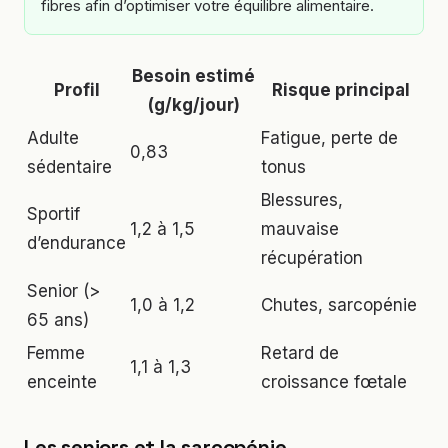
fibres afin d’optimiser votre équilibre alimentaire.
Besoin estimé
Profil
Risque principal
(g/kg/jour)
Adulte
Fatigue, perte de
0,83
sédentaire
tonus
Blessures,
Sportif
1,2 à 1,5
mauvaise
d’endurance
récupération
Senior (>
1,0 à 1,2
Chutes, sarcopénie
65 ans)
Femme
Retard de
1,1 à 1,3
enceinte
croissance fœtale
Les seniors et la sarcopénie