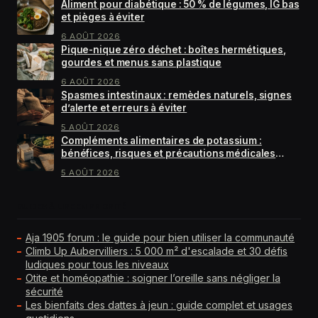
Aliment pour diabétique : 50 % de légumes, IG bas
et pièges à éviter
6 AOÛT 2026
Pique-nique zéro déchet : boîtes hermétiques,
gourdes et menus sans plastique
6 AOÛT 2026
Spasmes intestinaux : remèdes naturels, signes
d’alerte et erreurs à éviter
5 AOÛT 2026
Compléments alimentaires de potassium :
bénéfices, risques et précautions médicales
essentielles
5 AOÛT 2026
GUIDES À LIRE EN PRIORITÉ
Aja 1905 forum : le guide pour bien utiliser la communauté
Climb Up Aubervilliers : 5 000 m² d'escalade et 30 défis
ludiques pour tous les niveaux
Otite et homéopathie : soigner l’oreille sans négliger la
sécurité
Les bienfaits des dattes à jeun : guide complet et usages