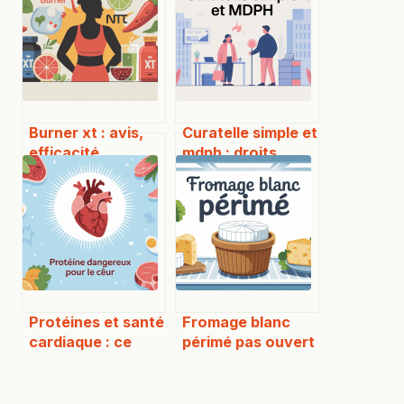
Burner xt : avis,
Curatelle simple et
efficacité,
mdph : droits,
composition et
démarches et
guide d’utilisation
impacts concrets
complet
Protéines et santé
Fromage blanc
cardiaque : ce
périmé pas ouvert
qu’il faut vraiment
: peut-on encore
savoir
le consommer en
sécurité ?