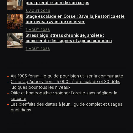
pour prendre soin de son corps
8 AOÛT 2026
Stage escalade en Corse : Bavella, Restonica et le
bon niveau avant de réserver
7 AOÛT 2026
Stress aigu, stress chronique, anxiété :
comprendre les signes et agir au quotidien
7 AOÛT 2026
GUIDES À LIRE EN PRIORITÉ
Aja 1905 forum : le guide pour bien utiliser la communauté
Climb Up Aubervilliers : 5 000 m² d'escalade et 30 défis
ludiques pour tous les niveaux
Otite et homéopathie : soigner l’oreille sans négliger la
sécurité
Les bienfaits des dattes à jeun : guide complet et usages
quotidiens
RUBRIQUES