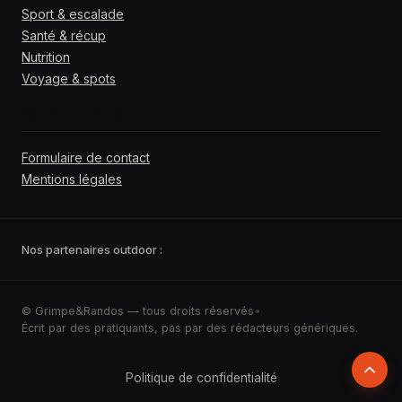
Sport & escalade
Santé & récup
Nutrition
Voyage & spots
ÉCRIRE À LA RÉDACTION
Formulaire de contact
Mentions légales
Nos partenaires outdoor :
© Grimpe&Randos — tous droits réservés
•
Écrit par des pratiquants, pas par des rédacteurs génériques.
Retour
Politique de confidentialité