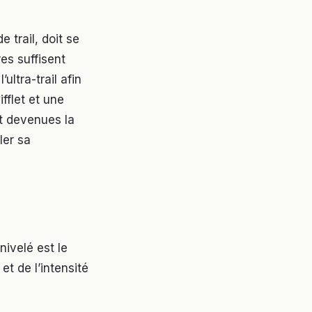
e trail, doit se
res suffisent
ultra-trail afin
fflet et une
nt devenues la
ler sa
nivelé est le
t de l’intensité