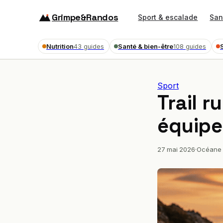
Grimpe&Randos
Sport & escalade
San
Nutrition
Santé & bien-être
43 guides
108 guides
Sport
Trail 
équipe
27 mai 2026
·
Océane 