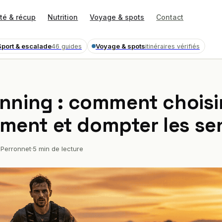
té & récup
Nutrition
Voyage & spots
Contact
Sport & escalade
Voyage & spots
46 guides
itinéraires vérifiés
running : comment choisi
ment et dompter les sen
Perronnet
·
5 min de lecture