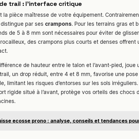
e trail : l’interface critique
t la pièce maîtresse de votre équipement. Contraireme
e distingue par ses
crampons
. Pour les terrains gras et
ds de 5 à 8 mm sont nécessaires pour éviter de glisser
 rocailleux, des crampons plus courts et denses offrent 
act.
différence de hauteur entre le talon et l’avant-pied, joue 
trail, un drop réduit, entre 4 et 8 mm, favorise une pose
le, limitant les risques d’entorses sur les sols irréguliers.
ort rigide situé à l’avant, protège vos orteils des chocs 
acines.
isse ecosse prono : analyse, conseils et tendances pour