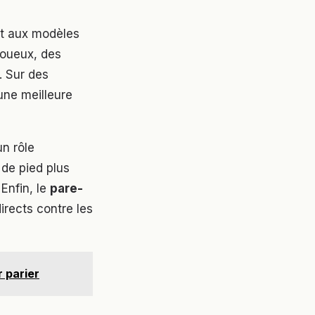
nt aux modèles
 boueux, des
. Sur des
une meilleure
un rôle
 de pied plus
 Enfin, le
pare-
directs contre les
 parier