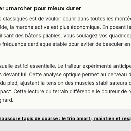
er : marcher pour mieux durer
s classiques est de vouloir courir dans toutes les monté
ide, la marche active est plus économique. En posant le
ilisant des bâtons pliables, vous soulagez vos quadriceps
e fréquence cardiaque stable pour éviter de basculer en
uelle est ici essentielle. Le traileur expérimenté anticipe 
s devant lui. Cette analyse optique permet au cerveau 
du pied, ajustant la tension des muscles stabilisateurs d
act. Cette lecture du terrain différencie le coureur de 
gnard.
aussure tapis de course : le trio amorti, maintien et resp