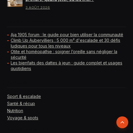
3 AOÛT 2026
GUIDES À LIRE EN PRIORITÉ
Aja 1905 forum : le guide pour bien utiliser la communauté
Climb Up Aubervilliers : 5 000 m² d'escalade et 30 défis
ludiques pour tous les niveaux
Otite et homéopathie : soigner l’oreille sans négliger la
sécurité
Les bienfaits des dattes à jeun : guide complet et usages
quotidiens
RUBRIQUES
Sport & escalade
Santé & récup
Nutrition
Voyage & spots
Retour
ÉCRIRE À LA RÉDACTION