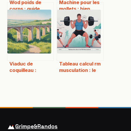
Wod poids de
Machine pour les
corps : guide
mollets : bien
complet pour
choisir et bien
progresser sans
utiliser en salle
matériel
Viaduc de
Tableau calcul rm
coquilleau :
musculation : le
histoire, accès et
guide clair pour
découverte d’un
trouver vos
site remarquable
charges
Grimpe&Randos