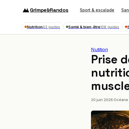
Grimpe&Randos
Sport & escalade
San
Nutrition
Santé & bien-être
43 guides
108 guides
Nutition
Prise d
nutrit
muscle
20 juin 2026
·
Océane 