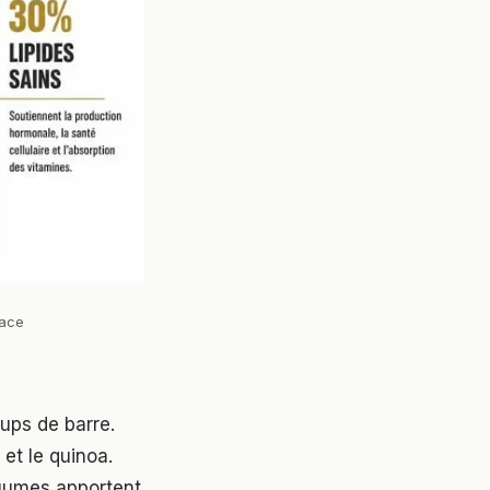
cace
oups de barre.
 et le quinoa.
légumes apportent