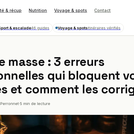
té & récup
Nutrition
Voyage & spots
Contact
Sport & escalade
Voyage & spots
46 guides
itinéraires vérifiés
e masse : 3 erreurs
ionnelles qui bloquent v
s et comment les corri
Perronnet
·
5 min de lecture