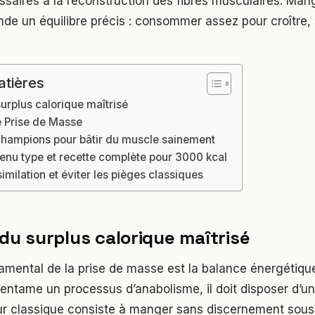
saires à la reconstruction des fibres musculaires. Mang
e un équilibre précis : consommer assez pour croître,
atières
surplus calorique maîtrisé
e Prise de Masse
champions pour bâtir du muscle sainement
nu type et recette complète pour 3000 kcal
similation et éviter les pièges classiques
 du surplus calorique maîtrisé
amental de la prise de masse est la balance énergétique
entame un processus d’anabolisme, il doit disposer d’un
eur classique consiste à manger sans discernement sous