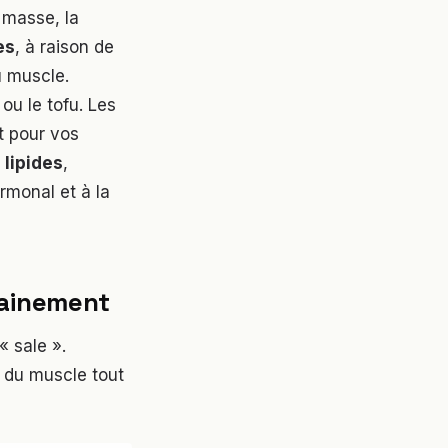
e masse, la
es
, à raison de
u muscle.
ou le tofu. Les
t pour vos
s
lipides
,
rmonal et à la
sainement
« sale ».
e du muscle tout