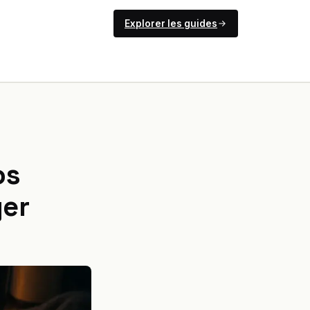
Explorer les guides
os
ger