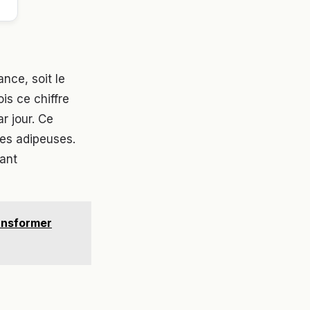
nce, soit le
is ce chiffre
r jour. Ce
les adipeuses.
uant
ransformer