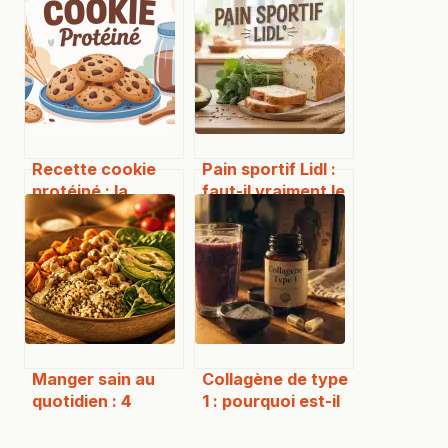
Recette cookie
Pain sportif Lidl :
protéiné : la
faut-il vraiment le
version saine et
bannir pour
gourmande à
perdre du poids ?
adopter
Manger sain au
Collagène de type
quotidien : 4
1 : pourquoi est-il
piliers
essentiel pour
nutritionnels pour
votre peau et vos