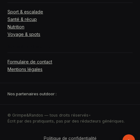
Sport & escalade
Santé & récup
Nutrition
Voyage & spots
ÉCRIRE À LA RÉDACTION
Formulaire de contact
Mentions légales
Nos partenaires outdoor :
© Grimpe&Randos — tous droits réservés
•
Écrit par des pratiquants, pas par des rédacteurs génériques.
Retour
Politique de confidentialité