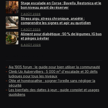
Stage escalade en Corse : Bavella, Restonica et le
bon niveau avant de réserver
7 AOÛT 2026
Stress aigu, stress chronique, anxiété :
comprendre les signes et agir au quotidien
7 AOÛT 2026
Aliment pour diabétique : 50 % de légumes, IG bas
et pièges à éviter
6 AOÛT 2026
GUIDES À LIRE EN PRIORITÉ
Aja 1905 forum : le guide pour bien utiliser la communauté
Climb Up Aubervilliers : 5 000 m² d'escalade et 30 défis
ludiques pour tous les niveaux
Otite et homéopathie : soigner l’oreille sans négliger la
sécurité
Les bienfaits des dattes à jeun : guide complet et usages
quotidiens
RUBRIQUES