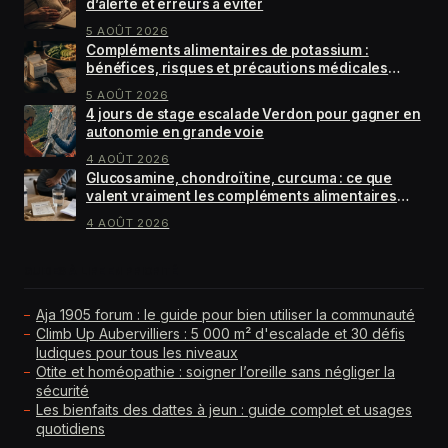
d’alerte et erreurs à éviter
5 AOÛT 2026
Compléments alimentaires de potassium :
bénéfices, risques et précautions médicales
essentielles
5 AOÛT 2026
4 jours de stage escalade Verdon pour gagner en
autonomie en grande voie
4 AOÛT 2026
Glucosamine, chondroïtine, curcuma : ce que
valent vraiment les compléments alimentaires
pour arthrose
4 AOÛT 2026
GUIDES À LIRE EN PRIORITÉ
Aja 1905 forum : le guide pour bien utiliser la communauté
Climb Up Aubervilliers : 5 000 m² d'escalade et 30 défis
ludiques pour tous les niveaux
Otite et homéopathie : soigner l’oreille sans négliger la
sécurité
Les bienfaits des dattes à jeun : guide complet et usages
quotidiens