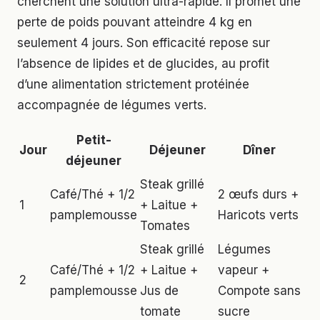
cherchent une solution ultra-rapide. Il promet une
perte de poids pouvant atteindre 4 kg en
seulement 4 jours. Son efficacité repose sur
l’absence de lipides et de glucides, au profit
d’une alimentation strictement protéinée
accompagnée de légumes verts.
Petit-
Jour
Déjeuner
Dîner
déjeuner
Steak grillé
Café/Thé + 1/2
2 œufs durs +
1
+ Laitue +
pamplemousse
Haricots verts
Tomates
Steak grillé
Légumes
Café/Thé + 1/2
+ Laitue +
vapeur +
2
pamplemousse
Jus de
Compote sans
tomate
sucre