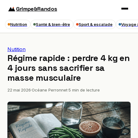
Grimpe&Randos
Nutrition
Santé & bien-être
Sport & escalade
Voyage 
Nutition
Régime rapide : perdre 4 kg en
4 jours sans sacrifier sa
masse musculaire
22 mai 2026
·
Océane Perronnet
·
5 min de lecture