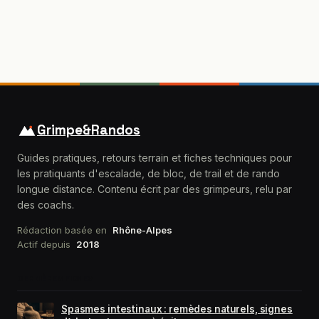
performance
dépasse le simple
sportive maximale
cadre esthétique
pour devenir une
discipline
athlétique
Grimpe&Randos
Guides pratiques, retours terrain et fiches techniques pour
les pratiquants d'escalade, de bloc, de trail et de rando
longue distance. Contenu écrit par des grimpeurs, relu par
des coachs.
Rédaction basée en
Rhône-Alpes
Actif depuis
2018
DERNIÈRES FICHES
Spasmes intestinaux : remèdes naturels, signes