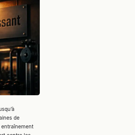
usqu’à
zaines de
n entraînement