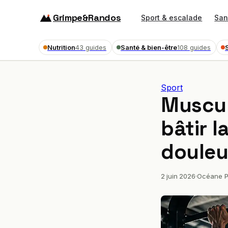
Grimpe&Randos
Sport & escalade
San
Nutrition
Santé & bien-être
43 guides
108 guides
Sport
Muscula
bâtir l
douleu
2 juin 2026
·
Océane P