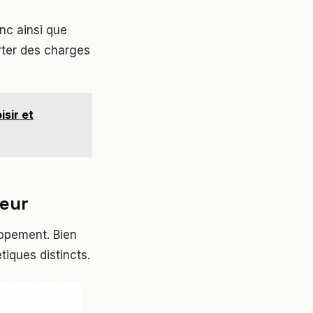
onc ainsi que
rter des charges
sir et
seur
oppement. Bien
iques distincts.