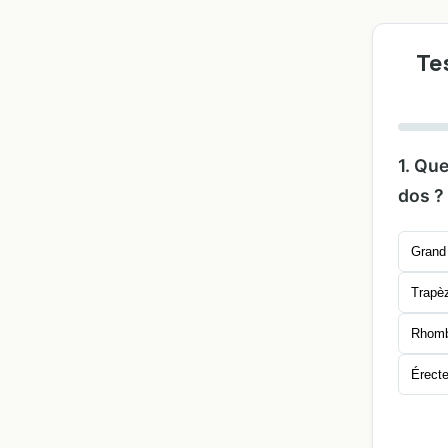
Te
1. Qu
dos ?
Grand 
Trapè
Rhomb
Érecte