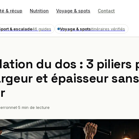
té & récup
Nutrition
Voyage & spots
Contact
Sport & escalade
Voyage & spots
46 guides
itinéraires vérifiés
tion du dos : 3 piliers
argeur et épaisseur san
r
erronnet
·
5 min de lecture