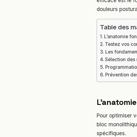
efficace est le 
douleurs postura
Table des m
L’anatomie fon
Testez vos co
Les fondament
Sélection des 
Programmation
Prévention des
L’anatomie
Pour optimiser v
bloc monolithiq
spécifiques.