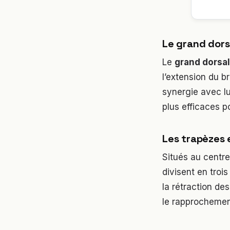
Le grand dorsa
Le
grand dorsal
l’extension du br
synergie avec l
plus efficaces p
Les trapèzes e
Situés au centre
divisent en troi
la rétraction de
le rapprochemen