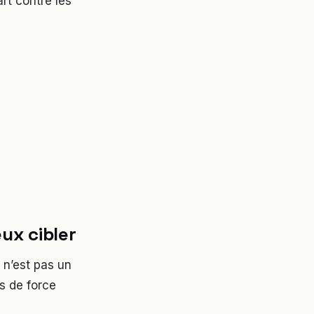
art contre les
ux cibler
 n’est pas un
s de force