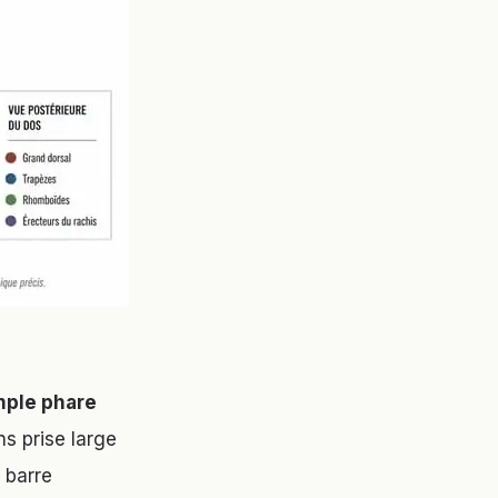
ple phare
ns prise large
 barre