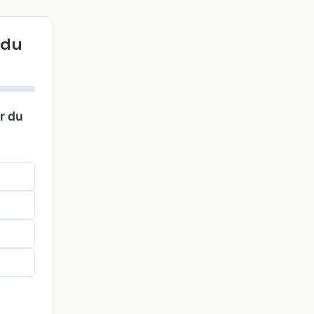
 du
r du