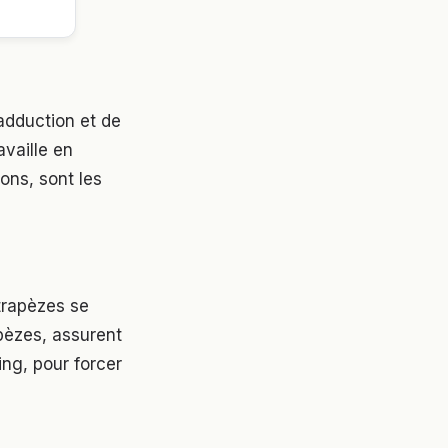
adduction et de
availle en
ons, sont les
 trapèzes se
apèzes, assurent
ing, pour forcer