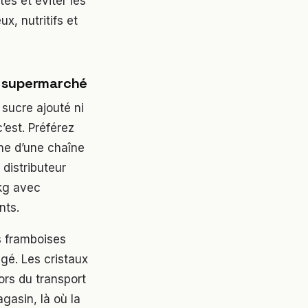
es et éviter les
x, nutritifs et
u supermarché
 sucre ajouté ni
c’est. Préférez
ne d’une chaîne
distributeur
kg avec
nts.
s framboises
gé. Les cristaux
ors du transport
gasin, là où la