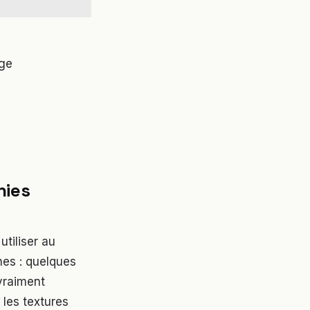
âge
hies
utiliser au
nes : quelques
vraiment
les textures