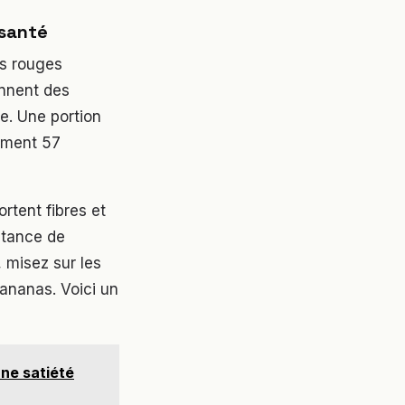
 santé
ts rouges
ennent des
e. Une portion
lement 57
rtent fibres et
stance de
 misez sur les
’ananas. Voici un
une satiété