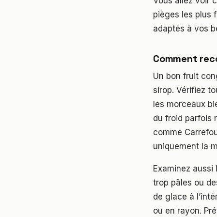
Vous allez voir 
pièges les plus 
adaptés à vos b
Comment reco
Un bon fruit con
sirop. Vérifiez t
les morceaux bi
du froid parfois
comme Carrefour
uniquement la me
Examinez aussi l
trop pâles ou de
de glace à l’int
ou en rayon. Pré