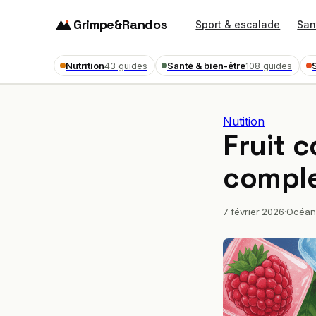
Grimpe&Randos
Sport & escalade
San
Nutrition
Santé & bien-être
43 guides
108 guides
Nutition
Fruit 
comple
7 février 2026
·
Océan