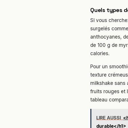
Quels types de
Si vous cherchez
surgelés comme m
anthocyanes, de
de 100 g de myrt
calories.
Pour un smoothi
texture crémeus
milkshake sans a
fruits rouges et
tableau comparat
LIRE AUSSI
<h
durable</h1>