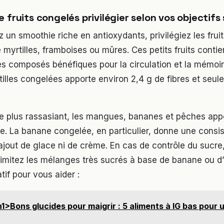
 fruits congelés privilégier selon vos objectifs
 un smoothie riche en antioxydants, privilégiez les frui
yrtilles, framboises ou mûres. Ces petits fruits conti
s composés bénéfiques pour la circulation et la mémoir
illes congelées apporte environ 2,4 g de fibres et seu
e plus rassasiant, les mangues, bananes et pêches appo
e. La banane congelée, en particulier, donne une consi
jout de glace ni de crème. En cas de contrôle du sucre,
 limitez les mélanges très sucrés à base de banane ou d
if pour vous aider :
1>Bons glucides pour maigrir : 5 aliments à IG bas pour 