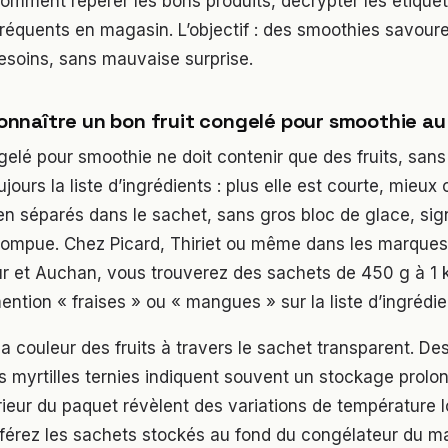
comment repérer les bons produits, décrypter les étiquett
fréquents en magasin. L’objectif : des smoothies savoureu
esoins, sans mauvaise surprise.
nnaître un bon fruit congelé pour smoothie a
gelé pour smoothie ne doit contenir que des fruits, sans
oujours la liste d’ingrédients : plus elle est courte, mieux 
en séparés dans le sachet, sans gros bloc de glace, sig
 rompue. Chez Picard, Thiriet ou même dans les marques 
 et Auchan, vous trouverez des sachets de 450 g à 1 
ntion « fraises » ou « mangues » sur la liste d’ingrédie
a couleur des fruits à travers le sachet transparent. De
s myrtilles ternies indiquent souvent un stockage prolon
érieur du paquet révèlent des variations de température l
férez les sachets stockés au fond du congélateur du ma