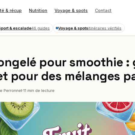
té & récup
Nutrition
Voyage & spots
Contact
Sport & escalade
Voyage & spots
46 guides
itinéraires vérifiés
congelé pour smoothie :
t pour des mélanges pa
e Perronnet
·
11 min de lecture