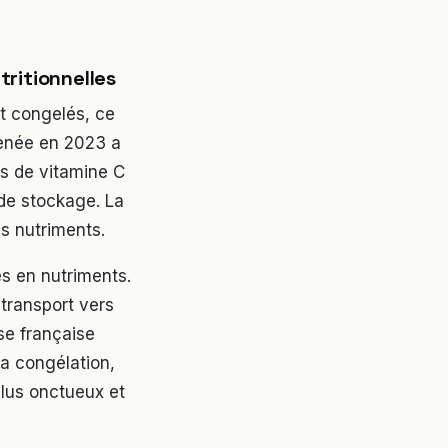
tritionnelles
nt congelés, ce
menée en 2023 a
us de vitamine C
 de stockage. La
es nutriments.
es en nutriments.
 transport vers
se française
la congélation,
plus onctueux et