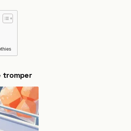
othies
e tromper