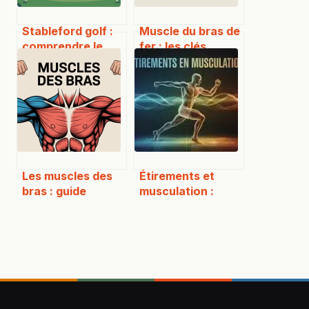
Stableford golf :
Muscle du bras de
comprendre le
fer : les clés
système de points
musculaires pour
et mieux scorer
gagner à tous les
coups
Les muscles des
Étirements et
bras : guide
musculation :
complet pour les
faut-il s’étirer
comprendre et
avant, pendant ou
bien les travailler
après
l’entraînement ?