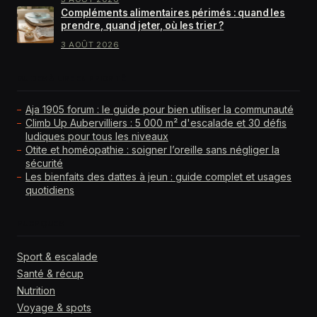
Compléments alimentaires périmés : quand les
prendre, quand jeter, où les trier ?
3 AOÛT 2026
GUIDES À LIRE EN PRIORITÉ
Aja 1905 forum : le guide pour bien utiliser la communauté
Climb Up Aubervilliers : 5 000 m² d'escalade et 30 défis
ludiques pour tous les niveaux
Otite et homéopathie : soigner l’oreille sans négliger la
sécurité
Les bienfaits des dattes à jeun : guide complet et usages
quotidiens
RUBRIQUES
Sport & escalade
Santé & récup
Nutrition
Voyage & spots