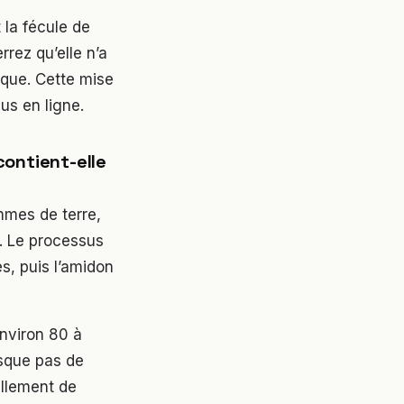
 la fécule de
rez qu’elle n’a
ique. Cette mise
us en ligne.
ontient-elle
mmes de terre,
t. Le processus
s, puis l’amidon
nviron 80 à
esque pas de
ellement de