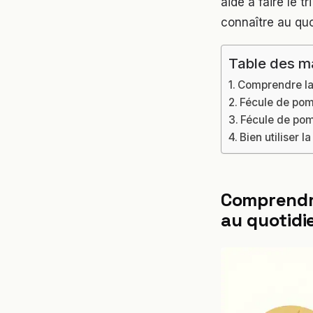
aide à faire le t
connaître au quo
Table des m
Comprendre la
Fécule de pom
Fécule de pomm
Bien utiliser 
Comprendre
au quotidi