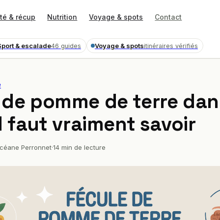
té & récup
Nutrition
Voyage & spots
Contact
Sport & escalade
Voyage & spots
46 guides
itinéraires vérifiés
e
 de pomme de terre dan
l faut vraiment savoir
céane Perronnet
·
14 min de lecture