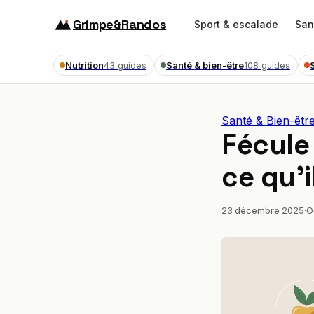
Grimpe&Randos
Sport & escalade
San
Nutrition
Santé & bien-être
43 guides
108 guides
Santé & Bien-êtr
Fécule
ce qu’i
23 décembre 2025
·
O