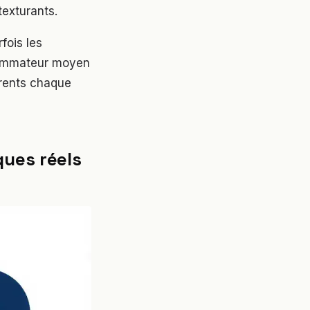
texturants.
fois les
nsommateur moyen
érents chaque
ques réels