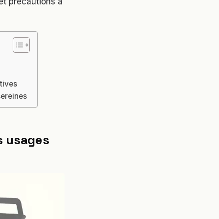
 et précautions à
tives
sereines
s usages