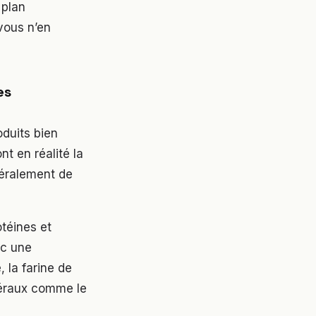
 plan
vous n’en
es
oduits bien
t en réalité la
néralement de
otéines et
nc une
, la farine de
néraux comme le