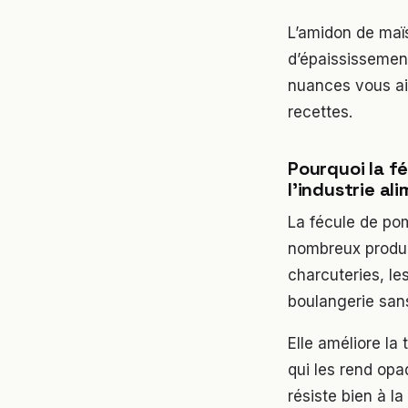
L’amidon de maï
d’épaississement
nuances vous aid
recettes.
Pourquoi la f
l’industrie al
La fécule de pom
nombreux produit
charcuteries, le
boulangerie sans
Elle améliore la
qui les rend opa
résiste bien à l