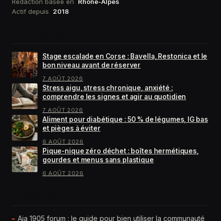
Rédaction basée en
Rhône-Alpes
Actif depuis
2018
DERNIÈRES FICHES
Stage escalade en Corse : Bavella, Restonica et le
bon niveau avant de réserver
7 AOÛT 2026
Stress aigu, stress chronique, anxiété :
comprendre les signes et agir au quotidien
7 AOÛT 2026
Aliment pour diabétique : 50 % de légumes, IG bas
et pièges à éviter
6 AOÛT 2026
Pique-nique zéro déchet : boîtes hermétiques,
gourdes et menus sans plastique
6 AOÛT 2026
GUIDES À LIRE EN PRIORITÉ
Aja 1905 forum : le guide pour bien utiliser la communauté