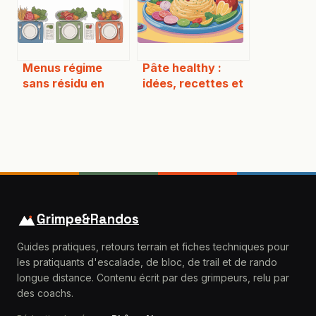
Menus régime
Pâte healthy :
sans résidu en
idées, recettes et
tableau pdf à
astuces pour des
télécharger et
repas équilibrés
adapter
Grimpe&Randos
Guides pratiques, retours terrain et fiches techniques pour
les pratiquants d'escalade, de bloc, de trail et de rando
longue distance. Contenu écrit par des grimpeurs, relu par
des coachs.