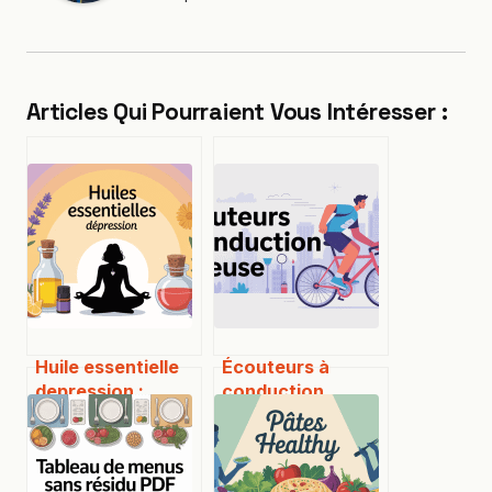
Articles Qui Pourraient Vous Intéresser :
Huile essentielle
Écouteurs à
depression :
conduction
apaiser l’esprit et
osseuse :
compléter la prise
dangers, limites et
en charge
précautions à
connaître