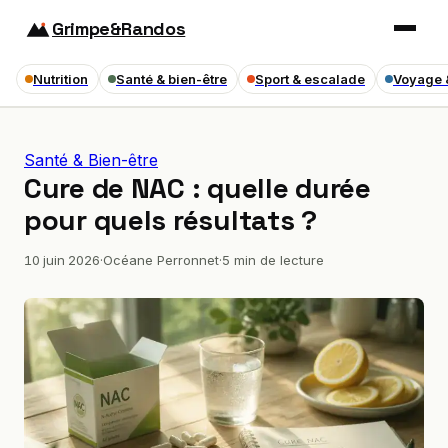
Grimpe&Randos
Nutrition
Santé & bien-être
Sport & escalade
Voyage 
Santé & Bien-être
Cure de NAC : quelle durée
pour quels résultats ?
10 juin 2026
·
Océane Perronnet
·
5 min de lecture