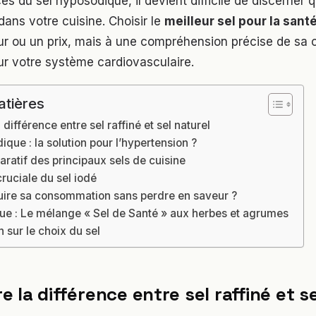
es du sel hyposodique, il devient difficile de discerner q
dans votre cuisine. Choisir le
meilleur sel pour la sant
ur ou un prix, mais à une compréhension précise de sa 
ur votre système cardiovasculaire.
atières
ifférence entre sel raffiné et sel naturel
ique : la solution pour l’hypertension ?
ratif des principaux sels de cuisine
ruciale du sel iodé
ire sa consommation sans perdre en saveur ?
que : Le mélange « Sel de Santé » aux herbes et agrumes
n sur le choix du sel
 la différence entre sel raffiné et se