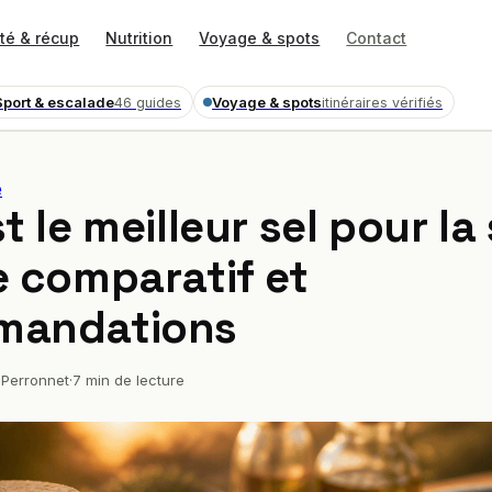
té & récup
Nutrition
Voyage & spots
Contact
Sport & escalade
Voyage & spots
46 guides
itinéraires vérifiés
e
t le meilleur sel pour la
e comparatif et
mandations
Perronnet
·
7 min de lecture