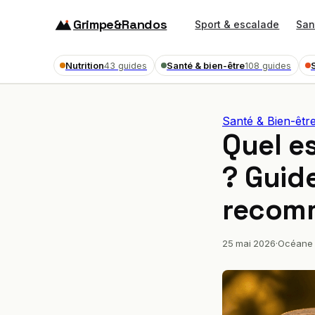
Grimpe&Randos
Sport & escalade
San
Nutrition
Santé & bien-être
43 guides
108 guides
Santé & Bien-êtr
Quel es
? Guid
recom
25 mai 2026
·
Océane 