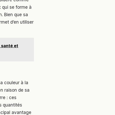
x qui se forme à
m. Bien que sa
met d’en utiliser
 santé et
a couleur à la
en raison de sa
rre : ces
s quantités
incipal avantage