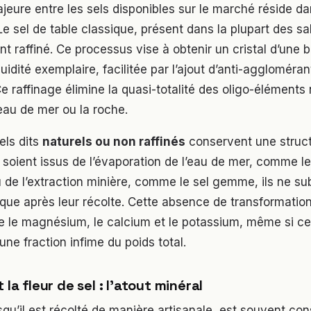
ajeure entre les sels disponibles sur le marché réside d
Le sel de table classique, présent dans la plupart des sal
t raffiné. Ce processus vise à obtenir un cristal d’une 
fluidité exemplaire, facilitée par l’ajout d’anti-agglomér
e raffinage élimine la quasi-totalité des oligo-éléments
eau de mer ou la roche.
sels dits
naturels ou non raffinés
conservent une struct
 soient issus de l’évaporation de l’eau de mer, comme le
 de l’extraction minière, comme le sel gemme, ils ne s
que après leur récolte. Cette absence de transformatio
le magnésium, le calcium et le potassium, même si ce
une fraction infime du poids total.
 la fleur de sel : l’atout minéral
rsqu’il est récolté de manière artisanale, est souvent c