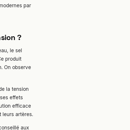
 modernes par
nsion ?
au, le sel
Ce produit
m. On observe
de la tension
ses effets
ution efficace
 leurs artères.
conseillé aux