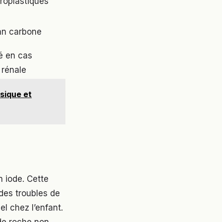
roplastiques
lan carbone
é en cas
 rénale
sique et
 iode. Cette
des troubles de
l chez l’enfant.