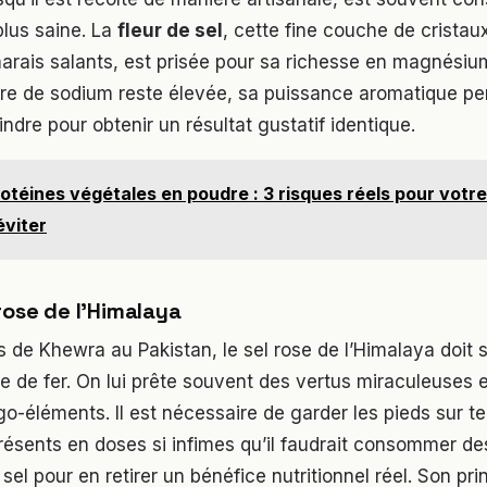
plus saine. La
fleur de sel
, cette fine couche de cristau
arais salants, est prisée pour sa richesse en magnésiu
re de sodium reste élevée, sa puissance aromatique per
ndre pour obtenir un résultat gustatif identique.
otéines végétales en poudre : 3 risques réels pour votre
éviter
rose de l’Himalaya
s de Khewra au Pakistan, le sel rose de l’Himalaya doit s
 de fer. On lui prête souvent des vertus miraculeuses 
go-éléments. Il est nécessaire de garder les pieds sur te
ésents en doses si infimes qu’il faudrait consommer de
el pour en retirer un bénéfice nutritionnel réel. Son pr