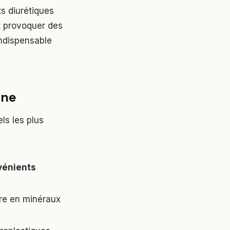
ts diurétiques
t provoquer des
ndispensable
ine
ls les plus
vénients
vre en minéraux