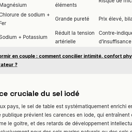
Risque de mic
Magnésium
éléments
Chlorure de sodium +
Grande pureté
Prix élevé, bi
Fer
Réduit la tension
Contre-indiqu
Sodium + Potassium
artérielle
d’insuffisance
rmir en couple : comment concilier intimité, confort phy
ateur ?
ce cruciale du sel iodé
x pays, le sel de table est systématiquement enrichi en
publique prévient les carences en iode, qui entraînent 
me le goitre, et des retards de développement intellectue