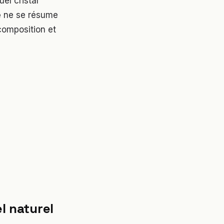
uel cristal
é
ne se résume
composition et
l naturel