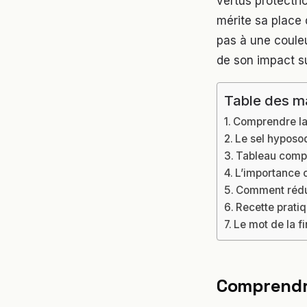
vertus protectric
mérite sa place 
pas à une coule
de son impact s
Table des m
Comprendre la d
Le sel hyposod
Tableau compa
L’importance c
Comment rédu
Recette prati
Le mot de la fi
Comprendre