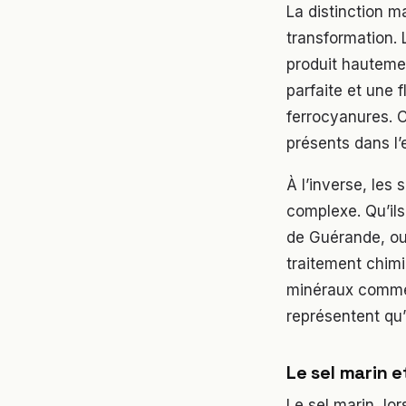
La distinction m
transformation. 
produit hautemen
parfaite et une 
ferrocyanures. C
présents dans l’
À l’inverse, les 
complexe. Qu’ils
de Guérande, ou
traitement chimi
minéraux comme 
représentent qu’
Le sel marin et
Le sel marin, lo