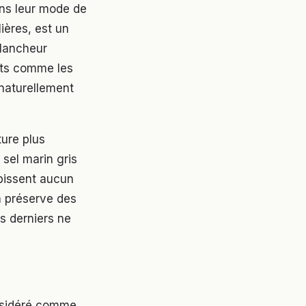
ans leur mode de
ières, est un
blancheur
ants comme les
 naturellement
ure plus
 sel marin gris
ubissent aucun
n préserve des
s derniers ne
onsidéré comme