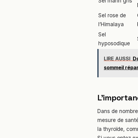
Sel marin gris
Sel rose de
l’Himalaya
Sel
hyposodique
LIRE AUSSI
Do
sommeil répar
L’importan
Dans de nombreu
mesure de santé 
la thyroïde, com