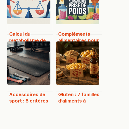
Calcul du
Compléments
métabolisme de
alimentaires pour
base et perte de
la prise de poids :
poids : le guide
comment choisir
clair pour bien s’y
efficacement
prendre
Accessoires de
Gluten : 7 familles
sport : 5 critères
d’aliments à
pour distinguer
exclure pour
l’indispensable du
stopper vos
gadget superflu
troubles digestifs