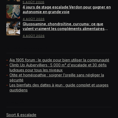
5 AOÛT 2026
4 jours de stage escalade Verdon pour gagner en
autonomie en grande voie
4 AOÛT 2026
Glucosamine, chondroïtine, curcuma : ce que
valent vraiment les compléments alimentaires
pour arthrose
4 AOÛT 2026
GUIDES À LIRE EN PRIORITÉ
Aja 1905 forum : le guide pour bien utiliser la communauté
Climb Up Aubervilliers : 5 000 m² d'escalade et 30 défis
ludiques pour tous les niveaux
Otite et homéopathie : soigner l’oreille sans négliger la
sécurité
Les bienfaits des dattes à jeun : guide complet et usages
quotidiens
RUBRIQUES
Sport & escalade