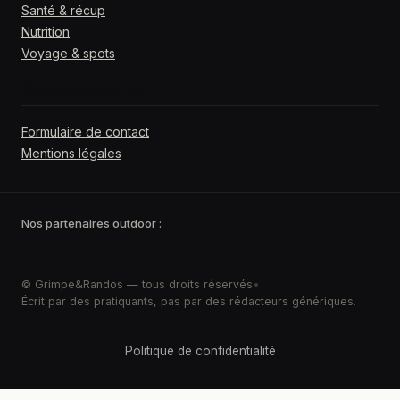
Santé & récup
Nutrition
Voyage & spots
ÉCRIRE À LA RÉDACTION
Formulaire de contact
Mentions légales
Nos partenaires outdoor :
© Grimpe&Randos — tous droits réservés
•
Écrit par des pratiquants, pas par des rédacteurs génériques.
Politique de confidentialité