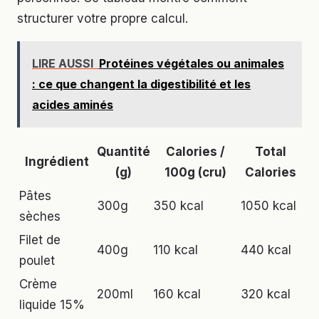
structurer votre propre calcul.
LIRE AUSSI
Protéines végétales ou animales
: ce que changent la digestibilité et les
acides aminés
Quantité
Calories /
Total
Ingrédient
(g)
100g (cru)
Calories
Pâtes
300g
350 kcal
1050 kcal
sèches
Filet de
400g
110 kcal
440 kcal
poulet
Crème
200ml
160 kcal
320 kcal
liquide 15%