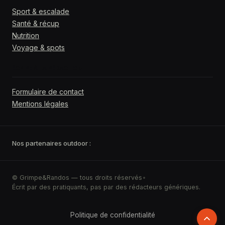
Sport & escalade
Santé & récup
Nutrition
Voyage & spots
ÉCRIRE À LA RÉDACTION
Formulaire de contact
Mentions légales
Nos partenaires outdoor :
© Grimpe&Randos — tous droits réservés
•
Écrit par des pratiquants, pas par des rédacteurs génériques.
Retour
Politique de confidentialité