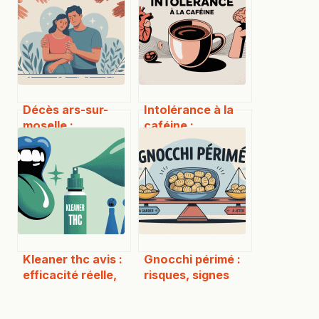
Décès ars-sur-
Intolérance à la
moselle :
caféine :
démarches,
symptômes à
obsèques et
reconnaître et
informations
erreurs à éviter
locales
essentielles
Kleaner thc avis :
Gnocchi périmé :
efficacité réelle,
risques, signes
risques et
d’alerte et bons
alternatives
réflexes à adopter