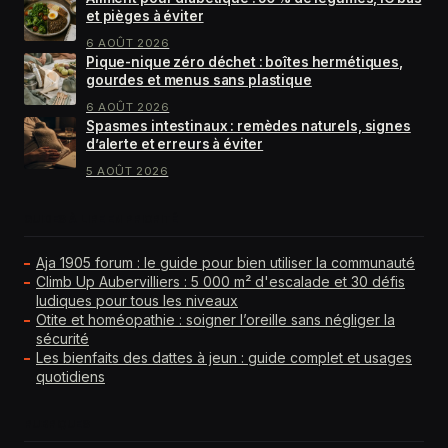
et pièges à éviter
6 AOÛT 2026
Pique-nique zéro déchet : boîtes hermétiques,
gourdes et menus sans plastique
6 AOÛT 2026
Spasmes intestinaux : remèdes naturels, signes
d’alerte et erreurs à éviter
5 AOÛT 2026
GUIDES À LIRE EN PRIORITÉ
Aja 1905 forum : le guide pour bien utiliser la communauté
Climb Up Aubervilliers : 5 000 m² d'escalade et 30 défis
ludiques pour tous les niveaux
Otite et homéopathie : soigner l’oreille sans négliger la
sécurité
Les bienfaits des dattes à jeun : guide complet et usages
quotidiens
RUBRIQUES