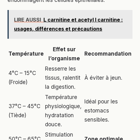
LIRE AUSSI
L carnitine et acetyl l carnitine :
usages, différences et précautions
Effet sur
Température
Recommandation
l’organisme
Resserre les
4°C – 15°C
tissus, ralentit
À éviter à jeun.
(Froide)
la digestion.
Température
Idéal pour les
37°C – 45°C
physiologique,
estomacs
(Tiède)
hydratation
sensibles.
douce.
Stimulation
50°C – 65°C
Zone optimale