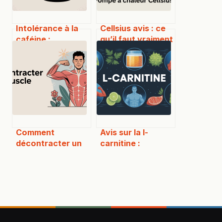
Intolérance à la
Cellsius avis : ce
caféine :
qu’il faut vraiment
symptômes à
savoir avant
reconnaître et
d’acheter
erreurs à éviter
Comment
Avis sur la l-
décontracter un
carnitine :
muscle
bénéfices réels,
naturellement et
risques et choix
efficacement
éclairés