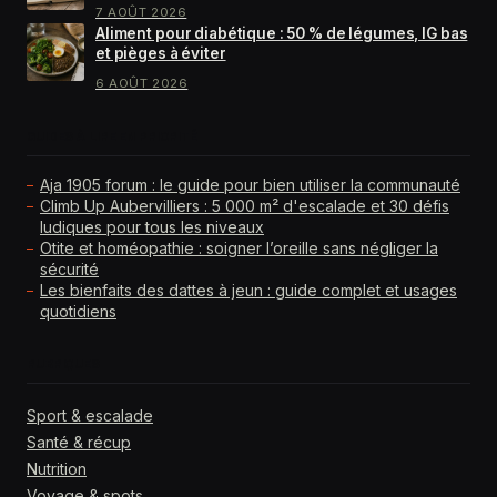
7 AOÛT 2026
Aliment pour diabétique : 50 % de légumes, IG bas
et pièges à éviter
6 AOÛT 2026
GUIDES À LIRE EN PRIORITÉ
Aja 1905 forum : le guide pour bien utiliser la communauté
Climb Up Aubervilliers : 5 000 m² d'escalade et 30 défis
ludiques pour tous les niveaux
Otite et homéopathie : soigner l’oreille sans négliger la
sécurité
Les bienfaits des dattes à jeun : guide complet et usages
quotidiens
RUBRIQUES
Sport & escalade
Santé & récup
Nutrition
Voyage & spots