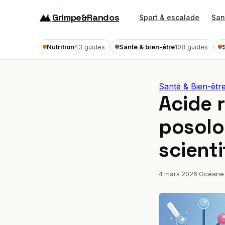
Grimpe&Randos
Sport & escalade
San
Nutrition
Santé & bien-être
43 guides
108 guides
Santé & Bien-êtr
Acide r
posolo
scient
4 mars 2026
·
Océane 