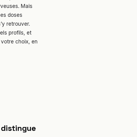
rveuses. Mais
 les doses
’y retrouver.
ls profils, et
r votre choix, en
 distingue