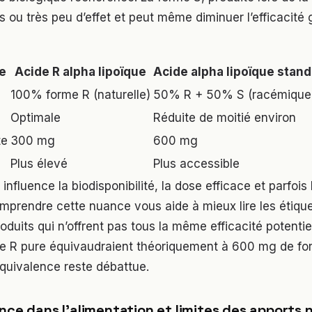
s ou très peu d’effet et peut même diminuer l’efficacité 
e
Acide R alpha lipoïque
Acide alpha lipoïque stan
100% forme R (naturelle)
50% R + 50% S (racémique
Optimale
Réduite de moitié environ
te
300 mg
600 mg
Plus élevé
Plus accessible
 influence la biodisponibilité, la dose efficace et parfois 
prendre cette nuance vous aide à mieux lire les étique
duits qui n’offrent pas tous la même efficacité potentiel
 R pure équivaudraient théoriquement à 600 mg de fo
quivalence reste débattue.
nce dans l’alimentation et limites des apports 