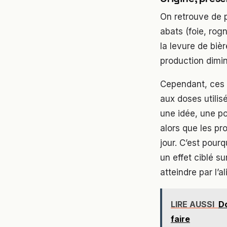
On retrouve de p
abats (foie, rog
la levure de biè
production dimin
Cependant, ces a
aux doses utili
une idée, une po
alors que les pr
jour. C’est pour
un effet ciblé su
atteindre par l’a
LIRE AUSSI
Do
faire