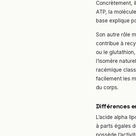
Concrètement, il
ATP, la molécule
base explique po
Son autre rôle m
contribue à recy
ou le glutathion
l’isomère nature
racémique classi
facilement les m
du corps.
Différences e
L’acide alpha l
à parts égales d
possède l’activi