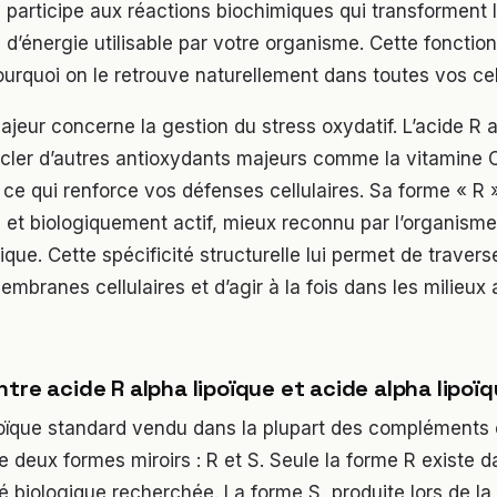
 participe aux réactions biochimiques qui transforment 
 d’énergie utilisable par votre organisme. Cette foncti
urquoi on le retrouve naturellement dans toutes vos cel
ajeur concerne la gestion du stress oxydatif. L’acide R a
cler d’autres antioxydants majeurs comme la vitamine C
, ce qui renforce vos défenses cellulaires. Sa forme « R
l et biologiquement actif, mieux reconnu par l’organism
que. Cette spécificité structurelle lui permet de travers
embranes cellulaires et d’agir à la fois dans les milieux
ntre acide R alpha lipoïque et acide alpha lipoï
ipoïque standard vendu dans la plupart des compléments
e deux formes miroirs : R et S. Seule la forme R existe d
té biologique recherchée. La forme S, produite lors de l