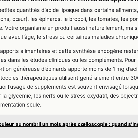
etites quantités d’acide lipoïque dans certains aliment
nons, cœur), les épinards, le brocoli, les tomates, les p
re. Votre organisme en produit aussi naturellement, mais
ue avec l’âge, le stress ou certaines maladies chroniqu
pports alimentaires et cette synthèse endogène restent
sées dans les études cliniques ou les compléments. Pour
rtion généreuse d’épinards apporte moins de 1 mg d’acid
otocoles thérapeutiques utilisent généralement entre 3
quoi l’usage de suppléments est souvent envisagé lorsqu
r la glycémie, les nerfs ou le stress oxydatif, des object
limentation seule.
uleur au nombril un mois après cœlioscopie : quand s’in