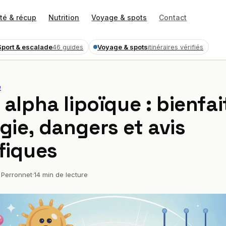
té & récup
Nutrition
Voyage & spots
Contact
Sport & escalade
Voyage & spots
46 guides
itinéraires vérifiés
e
 alpha lipoïque : bienfai
gie, dangers et avis
ifiques
Perronnet
·
14 min de lecture