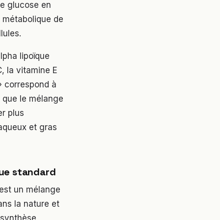
le glucose en
on métabolique de
lules.
lpha lipoïque
, la vitamine E
 » correspond à
e que le mélange
er plus
 aqueux et gras
que standard
 est un mélange
ans la nature et
a synthèse