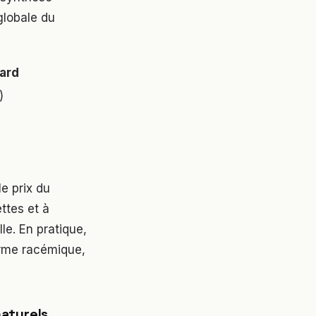
globale du
dard
)
le prix du
ttes et à
le. En pratique,
rme racémique,
naturels